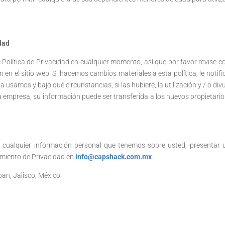
dad
 Política de Privacidad en cualquier momento, así que por favor revise c
en el sitio web. Si hacemos cambios materiales a esta política, le notif
samos y bajo qué circunstancias, si las hubiere, la utilización y / o div
ra empresa, su información puede ser transferida a los nuevos propieta
rar cualquier información personal que tenemos sobre usted, presenta
imiento de Privacidad en
info@capshack.com.mx
.
pan, Jalisco, México.