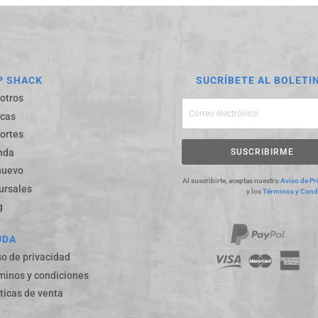
P SHACK
SUCRÍBETE AL BOLETI
otros
cas
ortes
SUSCRIBIRME
nda
nuevo
Al suscribirte, aceptas nuestro
Aviso de Pr
ursales
y los
Términos y Cond
g
UDA
so de privacidad
minos y condiciones
íticas de venta