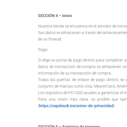
SECCIÓN 4 – Ionos
Nuestra tienda se encuentra en el servidor de Iono
Sus datos se almacenan a través del almacenamien
de un firewall.
Pago:
Si elige un portal de pago directo para completar 
datos de transacción de compra se almacenan sól
información de su transacción de compra.
Todas las puertas de enlace de pago directo se a
conjunto de marcas como Visa, MasterCard, Americ
Los requisitos de PCI-DSS ayudan a garantizar el ma
Para una visión más clara, es posible que tamb
(
https://capshack.mx/aviso-de-privacidad
).
SECCIÓN 5 – Servicios de terceros