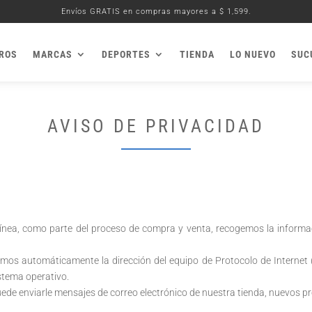
Envíos GRATIS en compras mayores a $ 1,599.
ROS
MARCAS
DEPORTES
TIENDA
LO NUEVO
SUC
AVISO DE PRIVACIDAD
ínea, como parte del proceso de compra y venta, recogemos la informa
mos automáticamente la dirección del equipo de Protocolo de Internet (
stema operativo.
puede enviarle mensajes de correo electrónico de nuestra tienda, nuevos p