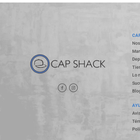
CA
Nos
Mar
Dep
Tie
Lo 
Suc
Blo
AY
Avi
Tér
Pol