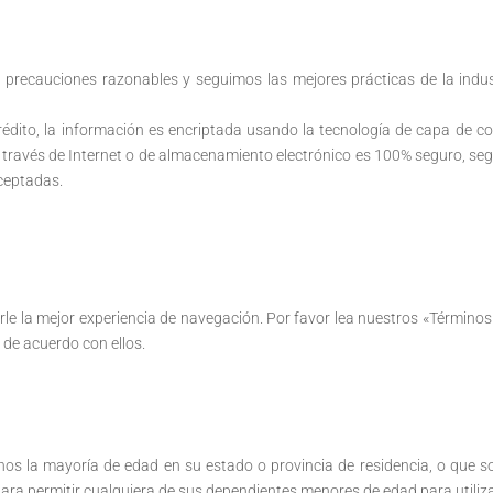
precauciones razonables y seguimos las mejores prácticas de la indu
crédito, la información es encriptada usando la tecnología de capa de c
ravés de Internet o de almacenamiento electrónico es 100% seguro, seg
ceptadas.
rle la mejor experiencia de navegación. Por favor lea nuestros «Términos
de acuerdo con ellos.
 menos la mayoría de edad en su estado o provincia de residencia, o que
ra permitir cualquiera de sus dependientes menores de edad para utilizar