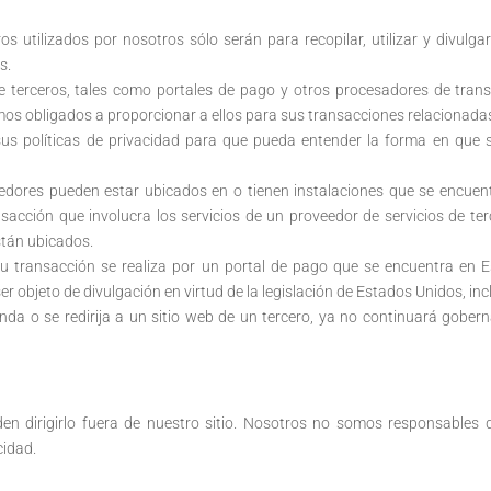
ros utilizados por nosotros sólo serán para recopilar, utilizar y divul
s.
 terceros, tales como portales de pago y otros procesadores de trans
mos obligados a proporcionar a ellos para sus transacciones relacionad
sus políticas de privacidad para que pueda entender la forma en que 
edores pueden estar ubicados en o tienen instalaciones que se encuentr
sacción que involucra los servicios de un proveedor de servicios de te
están ubicados.
u transacción se realiza por un portal de pago que se encuentra en E
ser objeto de divulgación en virtud de la legislación de Estados Unidos, inc
nda o se redirija a un sitio web de un tercero, ya no continuará gobern
den dirigirlo fuera de nuestro sitio. Nosotros no somos responsables de
cidad.