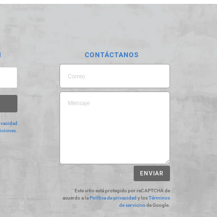
N
CONTÁCTANOS
ivacidad
iciones
.
ENVIAR
Este sitio está protegido por reCAPTCHA de
acuerdo a la
Política de privacidad
y los
Términos
de servicios
de Google.