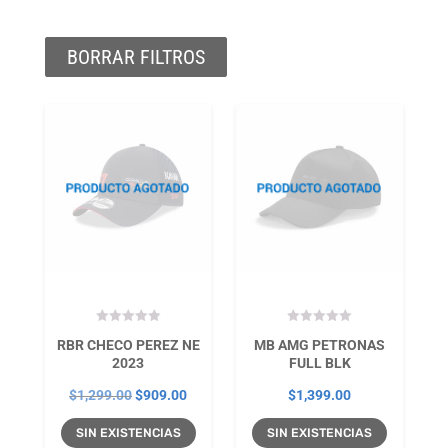
BORRAR FILTROS
RBR CHECO PEREZ NE
MB AMG PETRONAS
2023
FULL BLK
El
El
$
1,299.00
$
909.00
$
1,399.00
precio
precio
SIN EXISTENCIAS
SIN EXISTENCIAS
original
actual