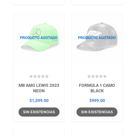
era:
es:
$1,299.00.
$909.00.
MB AMG LEWIS 2023
FORMULA 1 CAMO
NEON
BLACK
$
1,399.00
$
999.00
SIN EXISTENCIAS
SIN EXISTENCIAS