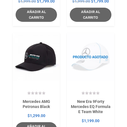
El
El
El
El
$
1,999.00
$
1,799.00
$
1,999.00
$
1,799.00
precio
precio
precio
precio
AÑADIR AL
AÑADIR AL
original
actual
original
actual
CARRITO
CARRITO
era:
es:
era:
es:
$1,999.00.
$1,799.00.
$1,999.00.
$1,799.00
Mercedes AMG
New Era 9Forty
Petronas Black
Mercedes EQ Formula
E Team White
$
1,299.00
$
1,199.00
AÑADIR AL