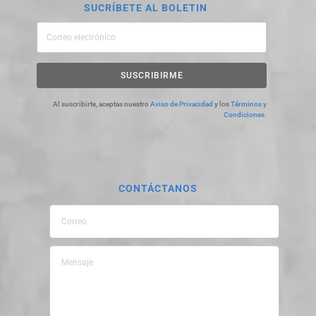
SUCRÍBETE AL BOLETIN
SUSCRIBIRME
Al suscribirte, aceptas nuestro
Aviso de Privacidad
y los
Términos y
Condiciones
.
CONTÁCTANOS