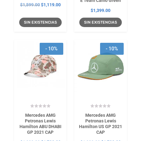
E Team Camo Green
El
El
$
1,599.00
$
1,119.00
$
1,399.00
precio
precio
original
actual
SIN EXISTENCIAS
SIN EXISTENCIAS
era:
es:
$1,599.00.
$1,119.00.
- 10%
- 10%
Mercedes AMG
Mercedes AMG
Petronas Lewis
Petronas Lewis
Hamilton ABU DHABI
Hamilton US GP 2021
GP 2021 CAP
CAP