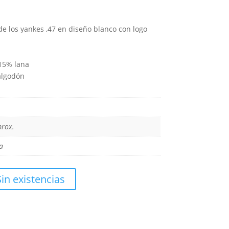
de los yankes ,47 en diseño blanco con logo
 15% lana
algodón
prox.
a
Sin existencias