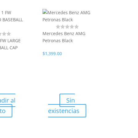
Mercedes Benz AMG
 FW LARGE
Petronas Black
BALL CAP
$
1,399.00
New Era 39 th
Yankees Clás
$
699.00
dir al
Sin
S
ito
existencias
existen