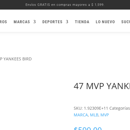
Envíos GRATIS en compras mayores a $ 1,599.
ROS
MARCAS
DEPORTES
TIENDA
LO NUEVO
SUC
P YANKEES BIRD
47 MVP YANK
SKU:
1.92309E+11
Categorías
MARCA
,
MLB
,
MVP
$
599.00