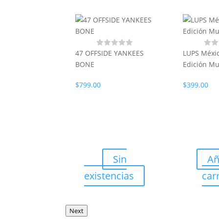
47 OFFSIDE YANKEES
LUPS Méxic
BONE
Edición Mu
$
799.00
$
399.00
IN DODGERS
ñadir al
Sin
Añ
rito
existencias
carr
Next