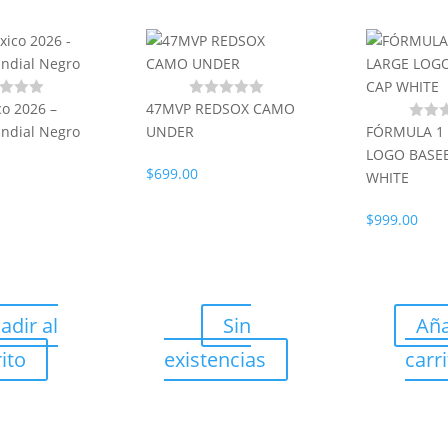
o 2026 –
47MVP REDSOX CAMO
ndial Negro
UNDER
FÓRMULA 1
LOGO BASE
$
699.00
WHITE
$
999.00
adir al
Sin
Aña
ito
existencias
carr