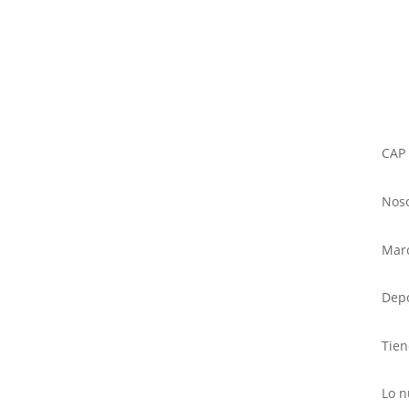
CAP
Noso
Mar
Dep
Tie
Lo n