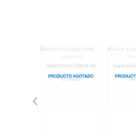
VARSITY COLLEGE OLIVE
Cayler & So
Basic Patriots
ple Black
$
1,599.00
$
8
499.00