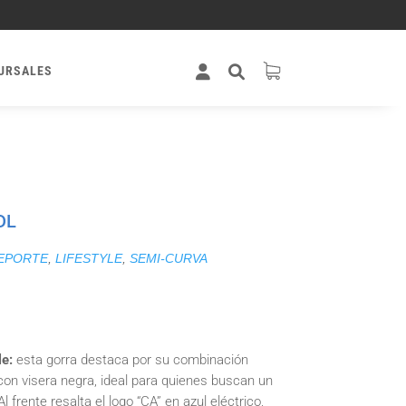
URSALES
DL
EPORTE
,
LIFESTYLE
,
SEMI-CURVA
le:
esta gorra destaca por su combinación
on visera negra, ideal para quienes buscan un
l frente resalta el logo “CA” en azul eléctrico,