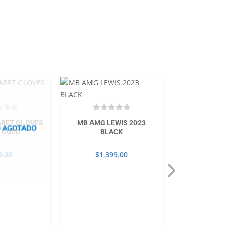
AREZ GLOVES
MB AMG LEWIS 2023
 GOLD
BLACK
9.00
$
1,399.00
Red Bull Ra
Pérez 202