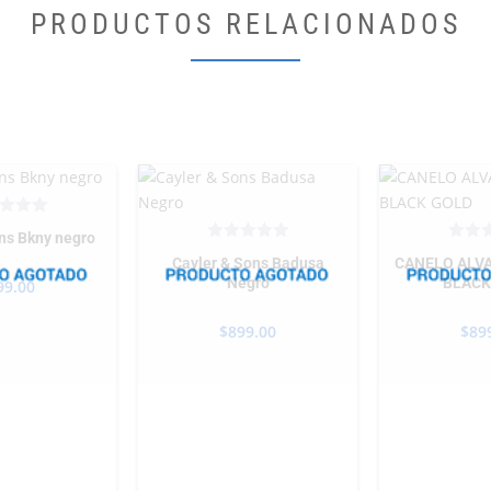
PRODUCTOS RELACIONADOS
ns Bkny negro
Cayler & Sons Badusa
CANELO ALV
Negro
BLACK
99.00
$
899.00
$
89