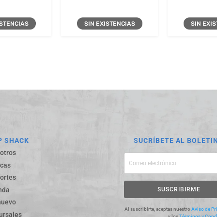
ISTENCIAS
SIN EXISTENCIAS
SIN EXI
P SHACK
SUCRÍBETE AL BOLETI
otros
cas
ortes
SUSCRIBIRME
nda
nuevo
Al suscribirte, aceptas nuestro
Aviso de Pr
ursales
y los
Términos y Cond