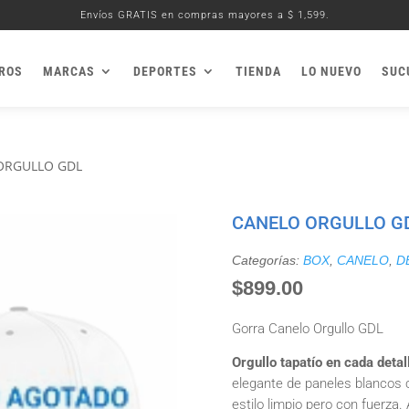
Envíos GRATIS en compras mayores a $ 1,599.
ROS
MARCAS
DEPORTES
TIENDA
LO NUEVO
SUC
ORGULLO GDL
CANELO ORGULLO G
Categorías:
BOX
,
CANELO
,
D
$
899.00
Gorra Canelo Orgullo GDL
Orgullo tapatío en cada detal
elegante de paneles blancos c
estilo limpio pero con fuerza. A