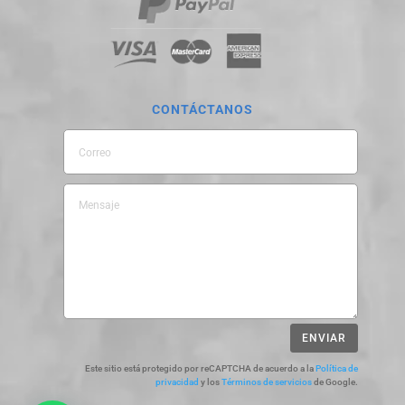
CONTÁCTANOS
ENVIAR
Este sitio está protegido por reCAPTCHA de acuerdo a la
Política de
privacidad
y los
Términos de servicios
de Google.