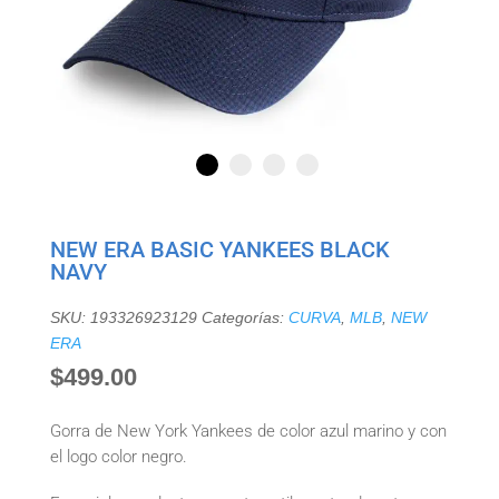
NEW ERA BASIC YANKEES BLACK
NAVY
SKU:
193326923129
Categorías:
CURVA
,
MLB
,
NEW
ERA
$
499.00
Gorra de New York Yankees de color azul marino y con
el logo color negro.