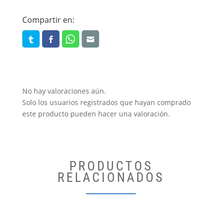
Yankees
Compartir en:
Black
Navy
cantidad
No hay valoraciones aún.
Solo los usuarios registrados que hayan comprado
este producto pueden hacer una valoración.
PRODUCTOS
RELACIONADOS