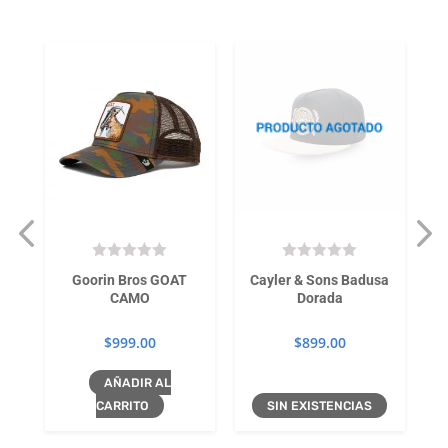
RD
Goorin Bros GOAT
Cayler & Sons Badusa
CAMO
Dorada
$
999.00
$
899.00
AÑADIR AL
CARRITO
SIN EXISTENCIAS