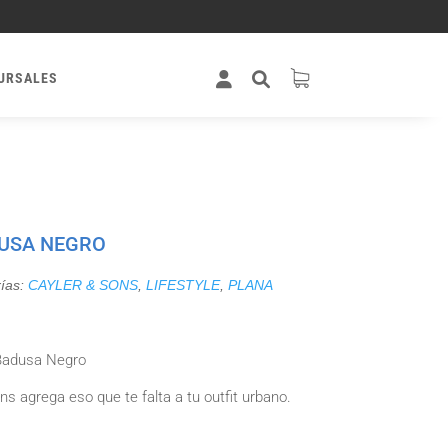
URSALES
DUSA NEGRO
ías:
CAYLER & SONS
,
LIFESTYLE
,
PLANA
Badusa Negro
s agrega eso que te falta a tu outfit urbano.