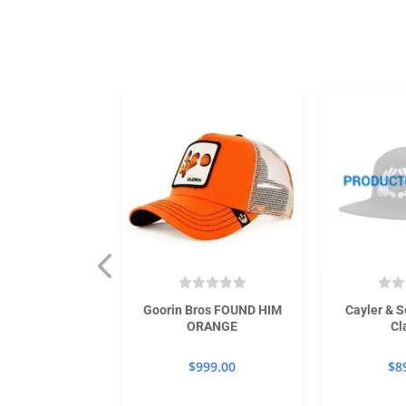
OS HIGH KHAKI
Goorin Bros FOUND HIM
Cayler & S
ORANGE
Cl
999.00
$
999.00
$
8