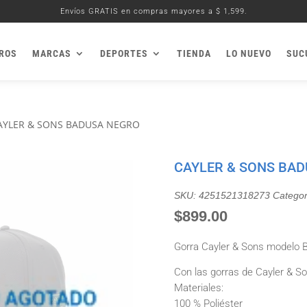
Envíos GRATIS en compras mayores a $ 1,599.
ROS
MARCAS
DEPORTES
TIENDA
LO NUEVO
SUC
AYLER & SONS BADUSA NEGRO
CAYLER & SONS BA
SKU:
4251521318273
Categor
$
899.00
Gorra Cayler & Sons modelo 
Con las gorras de Cayler & Son
Materiales:
100 % Poliéster