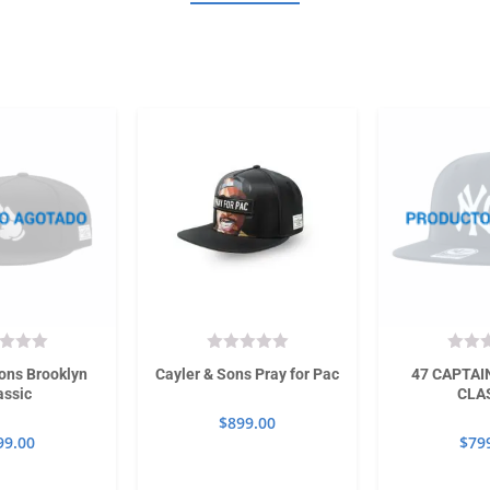
ons Brooklyn
Cayler & Sons Pray for Pac
47 CAPTAI
assic
CLA
$
899.00
99.00
$
79