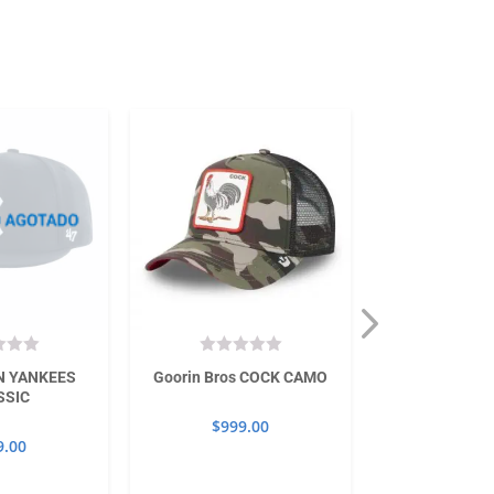
N YANKEES
Goorin Bros COCK CAMO
47CAPTAIN R
SSIC
UND
$
999.00
9.00
$
799