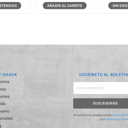
ISTENCIAS
AÑADIR AL CARRITO
SIN EXI
P SHACK
SUCRÍBETE AL BOLETI
otros
cas
ortes
SUSCRIBIRME
nda
nuevo
Al suscribirte, aceptas nuestro
Aviso de Pr
ursales
y los
Términos y Cond
g