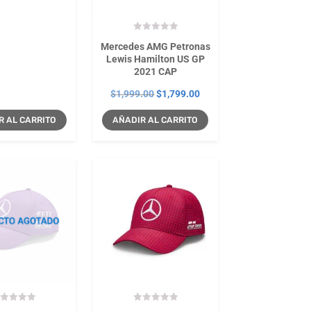
Mercedes AMG Petronas
Lewis Hamilton US GP
2021 CAP
El
El
$
1,999.00
$
1,799.00
precio
precio
R AL CARRITO
AÑADIR AL CARRITO
original
actual
era:
es:
$1,999.00.
$1,799.00.