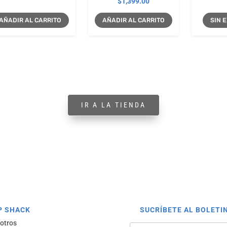
$
1,399.00
AÑADIR AL CARRITO
AÑADIR AL CARRITO
SIN
IR A LA TIENDA
P SHACK
SUCRÍBETE AL BOLETI
otros