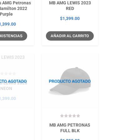
s AMG Petronas
MB AMG LEWIS 2023
Hamilton 2022
RED
Purple
$
1,399.00
1,399.00
 EXISTENCIAS
AÑADIR AL CARRITO
G LEWIS 2023
NEON
1,399.00
MB AMG PETRONAS
FULL BLK