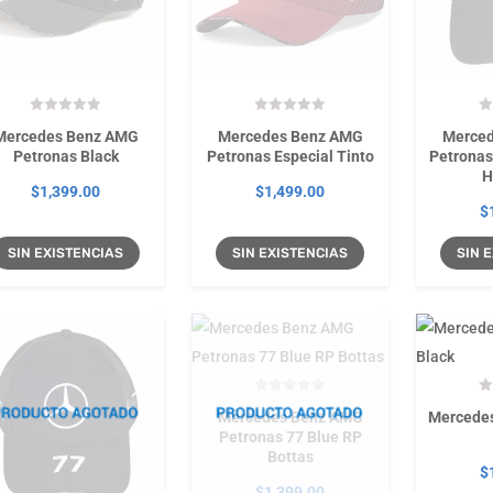
Mercedes Benz AMG
Mercedes Benz AMG
Merce
Petronas Black
Petronas Especial Tinto
Petronas
H
$
1,399.00
$
1,499.00
$
SIN EXISTENCIAS
SIN EXISTENCIAS
SIN
Mercedes Benz AMG
Mercede
Petronas 77 Blue RP
Bottas
$
$
1,399.00