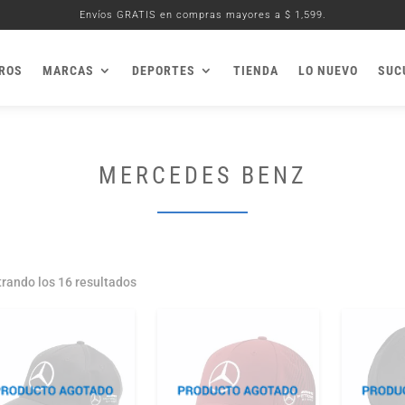
Envíos GRATIS en compras mayores a $ 1,599.
ROS
MARCAS
DEPORTES
TIENDA
LO NUEVO
SUC
MERCEDES BENZ
Ordenado
rando los 16 resultados
por
los
últimos