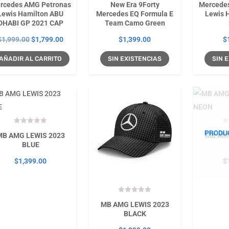
rcedes AMG Petronas
New Era 9Forty
Mercede
Lewis Hamilton ABU
Mercedes EQ Formula E
Lewis 
DHABI GP 2021 CAP
Team Camo Green
El
El
$
1,999.00
$
1,799.00
$
1,399.00
$
precio
precio
AÑADIR AL CARRITO
SIN EXISTENCIAS
SIN
original
actual
era:
es:
$1,999.00.
$1,799.00.
MB AMG LEWIS 2023
MB AM
BLUE
$
1,399.00
$
MB AMG LEWIS 2023
BLACK