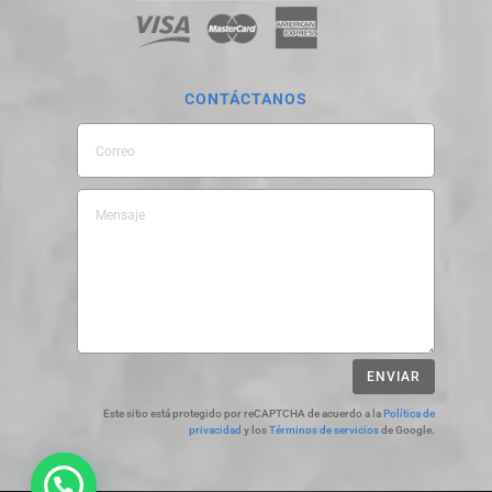
CONTÁCTANOS
ENVIAR
Este sitio está protegido por reCAPTCHA de acuerdo a la
Política de
privacidad
y los
Términos de servicios
de Google.