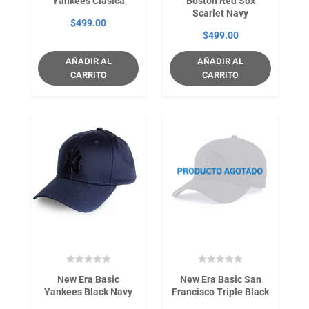
Yankees Clásica
Boston Red Sox
Scarlet Navy
$
499.00
$
499.00
AÑADIR AL
AÑADIR AL
CARRITO
CARRITO
New Era Basic
New Era Basic San
Yankees Black Navy
Francisco Triple Black