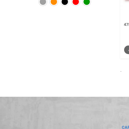
47
.
CA