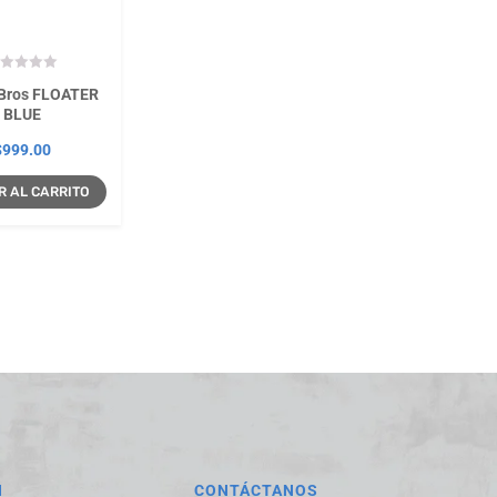
 Bros FLOATER
BLUE
$
999.00
R AL CARRITO
N
CONTÁCTANOS