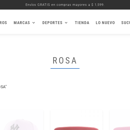
Envíos GRATIS en compras mayores a $ 1,599.
ROS
MARCAS
DEPORTES
TIENDA
LO NUEVO
SUC
ROSA
SA”