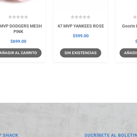
MVP DODGERS MESH
47 MVP YANKEES ROSE
Goorin
PINK
$
599.00
$
699.00
AÑADIR AL CARRITO
SIN EXISTENCIAS
AÑADI
P SHACK
SUCRÍBETE AL BOLETI