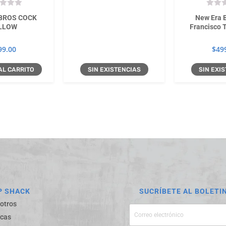
BROS COCK
New Era 
LLOW
Francisco T
99.00
$
49
AL CARRITO
SIN EXISTENCIAS
SIN EXI
P SHACK
SUCRÍBETE AL BOLETI
otros
cas