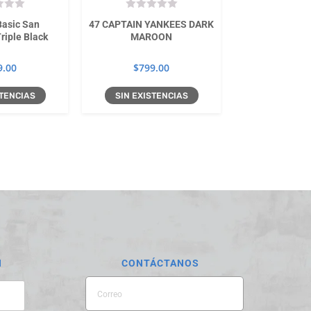
Basic San
47 CAPTAIN YANKEES DARK
LUPS CLEA
riple Black
MAROON
$
299
9.00
$
799.00
STENCIAS
SIN EXISTENCIAS
SIN EXIS
N
CONTÁCTANOS