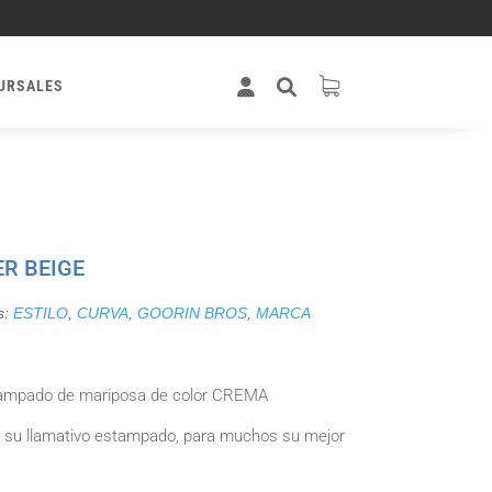
URSALES
R BEIGE
s:
ESTILO
,
CURVA
,
GOORIN BROS
,
MARCA
tampado de mariposa de color CREMA
r su llamativo estampado, para muchos su mejor