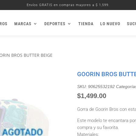
Envíos GRATIS en compras mayores a $ 1,599.
ROS
MARCAS
DEPORTES
TIENDA
LO NUEVO
SUC
ORIN BROS BUTTER BEIGE
GOORIN BROS BUTTE
SKU:
90625532192
Categoría
$
1,499.00
Gorra de Goorin Bros con es
Este modelo te encantara po
compra y su favorita.
Materiales: