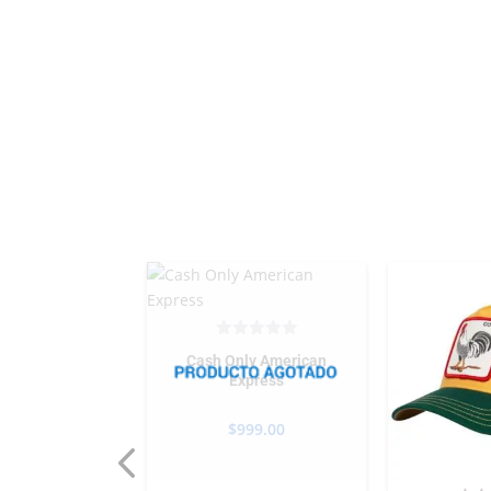
Cash Only American
Express
$
999.00