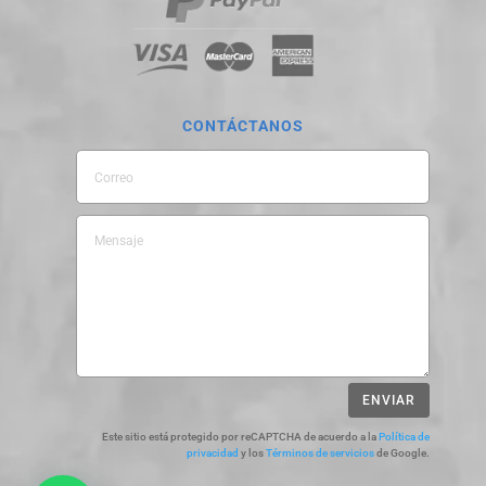
CONTÁCTANOS
ENVIAR
Este sitio está protegido por reCAPTCHA de acuerdo a la
Política de
privacidad
y los
Términos de servicios
de Google.