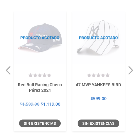
s
Red Bull Racing Checo
47 MVP YANKEES BIRD
Pérez 2021
$
599.00
El
El
$
1,599.00
$
1,119.00
precio
precio
original
actual
SIN EXISTENCIAS
SIN EXISTENCIAS
era:
es:
$1,599.00.
$1,119.00.